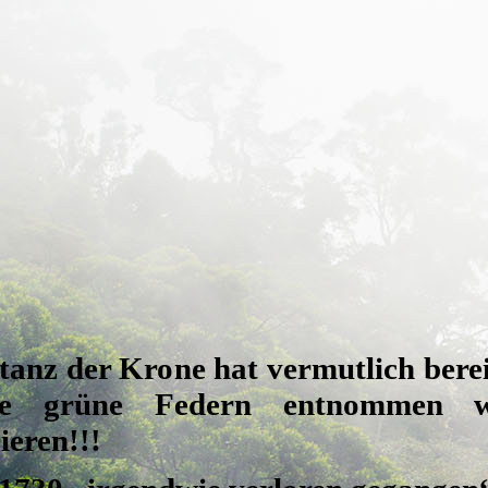
stanz der Krone hat vermutlich bere
ange grüne Federn entnommen
ieren!!!