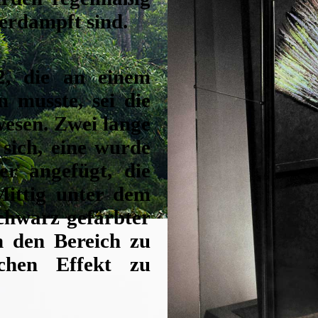
verdampft sind.
2, die an einem
n musste, sei die
esen. Zwei lange
sich, eine wurde
er angefügt, die
Mittig unter dem
chwarz gefärbter
m den Bereich zu
schen Effekt zu