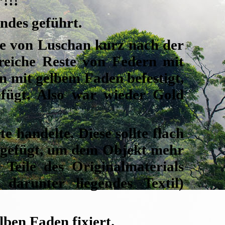
!!!
ndes geführt.
ne von Luschan kurz nach der
eiche Reste von Federn mit
 mit gelbem Faden befestigt,
fügt. Also war wieder Gold
te handelte.
Diese sollte flach
ingefügt, um dem Objekt mehr
Teile des Originalmaterials
darunter liegendes Textil)
ben Faden fixiert.