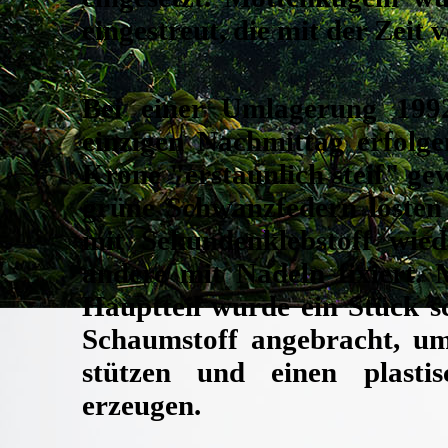
eingestreut, die mit der Zeit 
Bei einer Umlagerung 199
einzigen Nachmittag erfolge
Krone
"erstaunlich steif"
gew
grüne Schwanzfedern lösten 
mit Sekundenklebstoff wied
andere mit Nadeln fixiert. 
Hauptteil wurde ein Stück s
Schaumstoff angebracht, u
stützen und einen plasti
erzeugen.