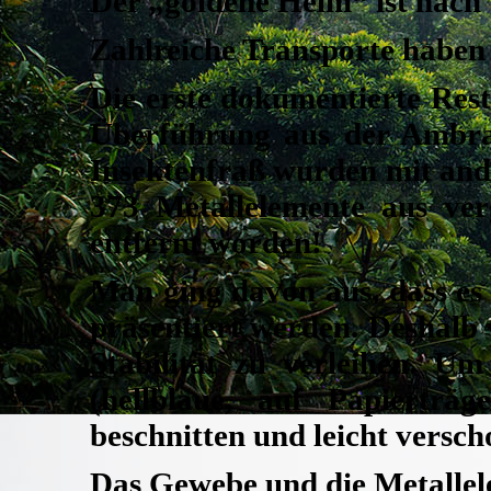
Der „goldene Helm“ ist nach
Zahlreiche Transporte haben 
Die erste dokumentierte Res
Überführung aus der Ambra
Insektenfraß wurden mit and
373 Metallelemente aus ve
entfernt worden!
Man ging davon aus, dass es
präsentiert werden.
Deshalb 
Stabilität zu verleihen. U
(hellblaue, auf Papierträ
beschnitten und leicht versc
Das Gewebe und die Metallel