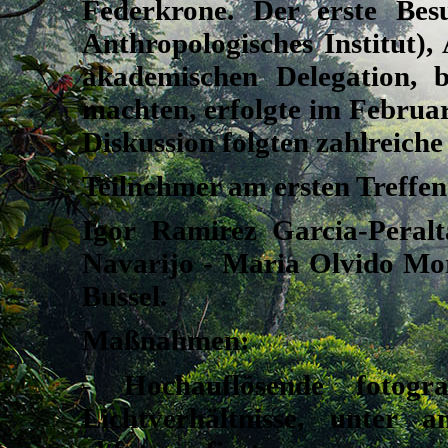
Federkrone. Der erste Be
Anthropologisches Institut
akademischen Delegation, 
machten, erfolgte im Februa
Diskussion folgten zahlreiche 
Teilnehmer am ersten Treffen
Igor Ramirez Garcia-Peral
Navarijo - Maria Olvido Mor
Bussel.
Maßnahmen:
- Hochauflösende fotogr
Lichtverhältnisse, unter