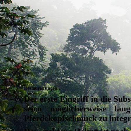
Restaurierungen
Der erste Eingriff in die Sub
seien möglicherweise l
Pferdekopfschmuck zu integr