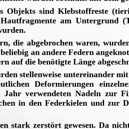
s Objekts sind Klebstoffreste (tie
Hautfragmente am Untergrund (Te
 wurden.
rn, die abgebrochen waren, wurden
beliebig an andere Federn angeknote
rn auf die benötigte Länge abgeschn
rden stellenweise untereinander mi
utlichen Deformierungen einzelne
em Jahr verwendeten Nadeln zur F
chen in den Federkielen und zur D
ien stark zerstört gewesen. Da nic