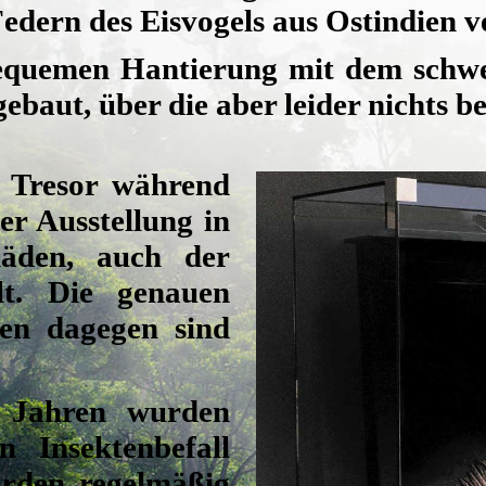
edern des Eisvogels aus Ostindien v
equemen Hantierung mit dem schwe
aut, über die aber leider nichts be
 Tresor während
er Ausstellung in
äden, auch der
llt. Die genauen
n dagegen sind
r Jahren wurden
n Insektenbefall
urden regelmäßig