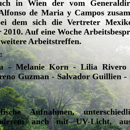
such in Wien der vom Generaldir
), Alfonso de Maria y Campos zusam
bei dem sich die Vertreter Mexik
r 2010. Auf eine Woche Arbeitsbespr
weitere Arbeitstreffen.
:
ta - Melanie Korn - Lilia River
eno Guzman - Salvador Guillien - 
afische Aufnahmen, unterschied
 anderem auch mit UV-Licht, a